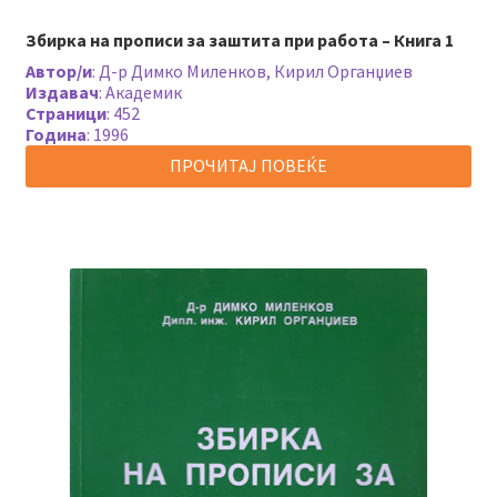
Збирка на прописи за заштита при работа – Книга 1
Автор/и
:
Д-р Димко Миленков, Кирил Органџиев
Издавач
:
Академик
Страници
:
452
Година
:
1996
ПРОЧИТАЈ ПОВЕЌЕ