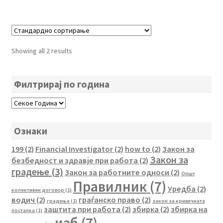
Showing all 2 results
Филтрирај по година
Ознаки
199
(2)
Financial Investigator
(2)
how to
(2)
Закон за
Закон за
безбедност и здравје при работа
(2)
градење
(3)
Закон за работните односи
(2)
Општ
Правилник
(7)
Уредба
(2)
колективен договор
(1)
водич
(2)
граѓанско право
(2)
градење
(1)
закон за кривичната
заштита при работа
(2)
збирка
(2)
збирка на
постапка
(1)
изб
(7)