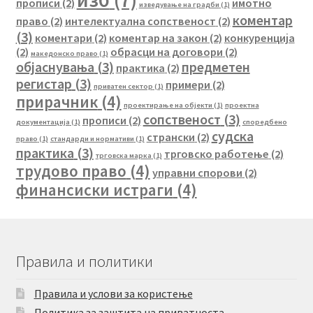
прописи
(2)
имотно
изведување на градби
(1)
коментар
право
(2)
интелектуална сопственост
(2)
(3)
коментари
(2)
коментар на закон
(2)
конкуренција
(2)
обрасци на договори
(2)
македонско право
(1)
објаснувања
(3)
предметен
практика
(2)
регистар
(3)
примери
(2)
приватен сектор
(1)
прирачник
(4)
проектирање на објекти
(1)
проектна
сопственост
(3)
прописи
(2)
документација
(1)
споредбено
судска
странски
(2)
право
(1)
стандарди и нормативи
(1)
практика
(3)
трговско работење
(2)
трговска марка
(1)
трудово право
(4)
управни спорови
(2)
финансиски истраги
(4)
Правила и политики
Правила и услови за користење
Политика за заштита на приватноста