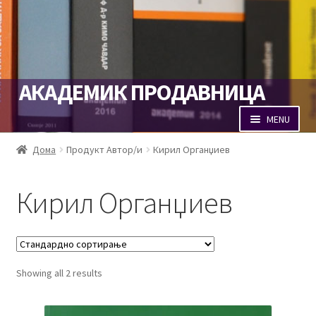
Skip
Skip
АКАДЕМИК ПРОДАВНИЦА
to
to
navigation
content
MENU
Продавница
Дома
Продукт Автор/и
Кирил Органџиев
Кошничка
Кирил Органџиев
Наплата
Портал Академик
Showing all 2 results