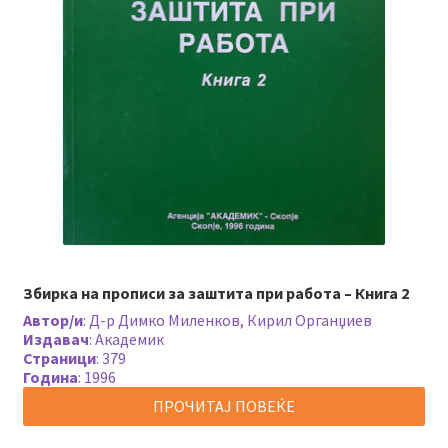
Збирка на прописи за заштита при работа – Книга 2
Автор/и
:
Д-р Димко Миленков, Кирил Органџиев
Издавач
:
Академик
Страници
:
379
Година
:
1996
ПРОЧИТАЈ ПОВЕЌЕ