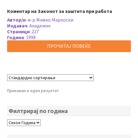
Коментар на Законот за заштита при работа
Автор/и
:
м-р Живко Маркоски
Издавач
:
Академик
Страници
:
227
Година
:
1998
ПРОЧИТАЈ ПОВЕЌЕ
Прикажан е еден резултат
Филтрирај по година