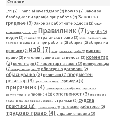
Ознаки
199
(2)
Financial Investigator
(2)
how to
(2)
Закон за
Закон за
безбедност и здравје при работа
(2)
градење
(3)
Закон за работните односи
(2)
Општ
Правилник
(7)
Уредба
(2)
колективен договор
(1)
водич
(2)
граѓанско право
(2)
градење
(1)
закон за кривичната
заштита при работа
(2)
збирка
(2)
збирка на
постапка
(1)
изб
(7)
прописи
(2)
имотно
изведување на градби
(1)
коментар
право
(2)
интелектуална сопственост
(2)
(3)
коментари
(2)
коментар на закон
(2)
конкуренција
(2)
обрасци на договори
(2)
македонско право
(1)
објаснувања
(3)
предметен
практика
(2)
регистар
(3)
примери
(2)
приватен сектор
(1)
прирачник
(4)
проектирање на објекти
(1)
проектна
сопственост
(3)
прописи
(2)
документација
(1)
споредбено
судска
странски
(2)
право
(1)
стандарди и нормативи
(1)
практика
(3)
трговско работење
(2)
трговска марка
(1)
трудово право
(4)
управни спорови
(2)