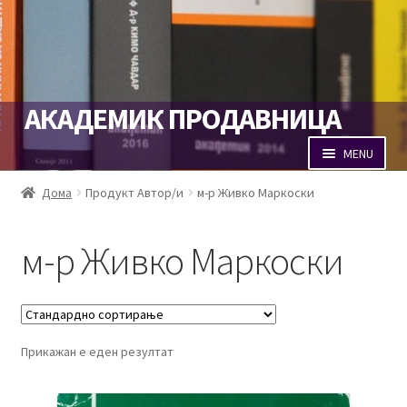
Skip
Skip
АКАДЕМИК ПРОДАВНИЦА
to
to
navigation
content
MENU
Продавница
Дома
Продукт Автор/и
м-р Живко Маркоски
Кошничка
м-р Живко Маркоски
Наплата
Портал Академик
Прикажан е еден резултат