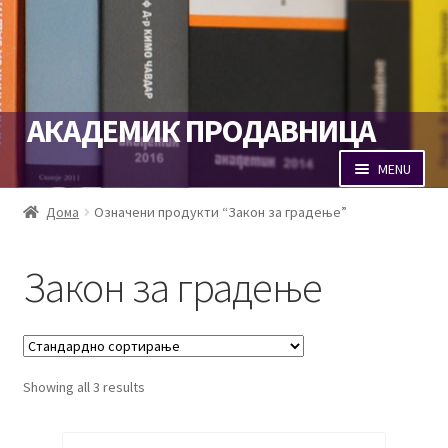
Skip
Skip
АКАДЕМИК ПРОДАВНИЦА
to
to
navigation
content
MENU
Продавница
Дома
Означени продукти “Закон за градење”
Кошничка
Закон за градење
Наплата
Портал Академик
Showing all 3 results