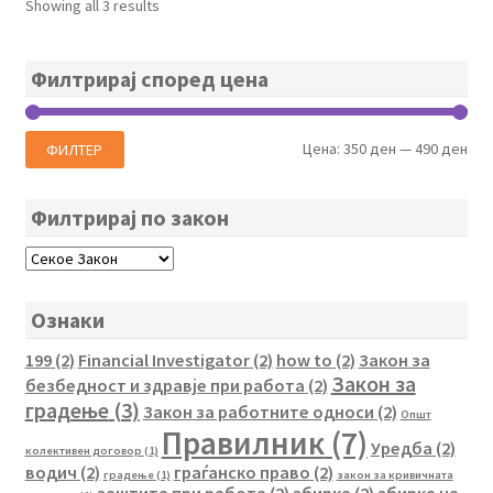
Showing all 3 results
Филтрирај според цена
Мин
Мак
Цена:
350 ден
—
490 ден
ФИЛТЕР
цен
цен
Филтрирај по закон
Ознаки
199
(2)
Financial Investigator
(2)
how to
(2)
Закон за
Закон за
безбедност и здравје при работа
(2)
градење
(3)
Закон за работните односи
(2)
Општ
Правилник
(7)
Уредба
(2)
колективен договор
(1)
водич
(2)
граѓанско право
(2)
градење
(1)
закон за кривичната