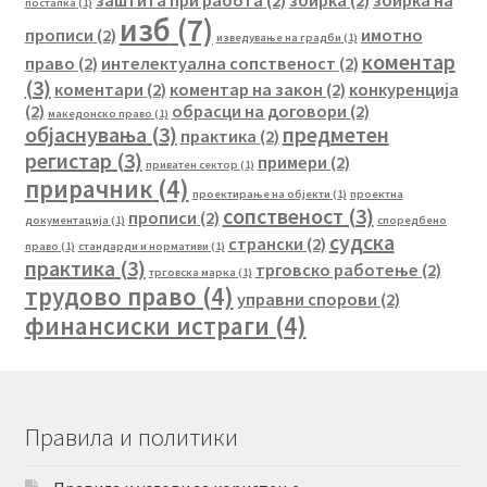
заштита при работа
(2)
збирка
(2)
збирка на
постапка
(1)
изб
(7)
прописи
(2)
имотно
изведување на градби
(1)
коментар
право
(2)
интелектуална сопственост
(2)
(3)
коментари
(2)
коментар на закон
(2)
конкуренција
(2)
обрасци на договори
(2)
македонско право
(1)
објаснувања
(3)
предметен
практика
(2)
регистар
(3)
примери
(2)
приватен сектор
(1)
прирачник
(4)
проектирање на објекти
(1)
проектна
сопственост
(3)
прописи
(2)
документација
(1)
споредбено
судска
странски
(2)
право
(1)
стандарди и нормативи
(1)
практика
(3)
трговско работење
(2)
трговска марка
(1)
трудово право
(4)
управни спорови
(2)
финансиски истраги
(4)
Правила и политики