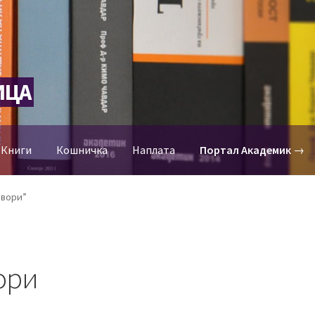
ИЦА
-Книги
Кошничка
Наплата
Портал Академик
→
овори”
ори