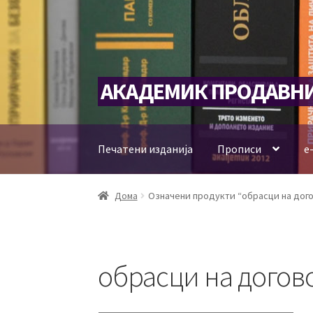
Skip
Skip
АКАДЕМИК ПРОДАВН
to
to
navigation
content
Печатени изданија
Прописи
е
Дома
Означени продукти “обрасци на дог
обрасци на догов