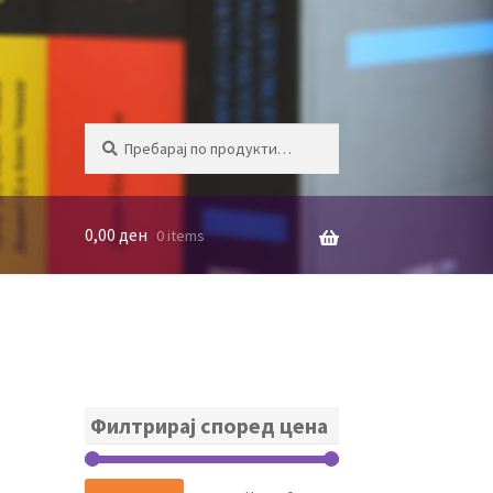
Барај
БАРАЈ
за:
0,00
ден
0 items
Филтрирај според цена