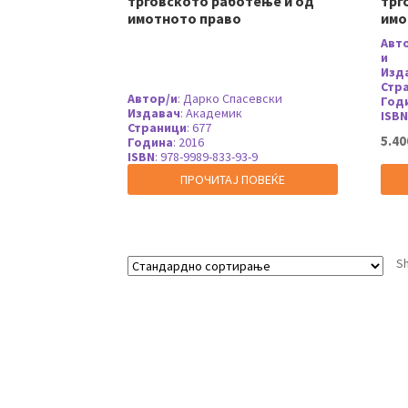
трговското работење и од
трг
имотното право
имо
Авт
и
Изд
Стр
Автор/и
:
Дарко Спасевски
Год
Издавач
:
Академик
ISBN
Страници
:
677
5.40
Година
:
2016
ISBN
:
978-9989-833-93-9
ПРОЧИТАЈ ПОВЕЌЕ
Sh