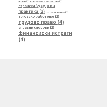
право
(1)
стандарди и нормативи
(1)
судска
странски
(2)
практика
(3)
трговска марка
(1)
трговско работење
(2)
трудово право
(4)
управни спорови
(2)
финансиски истраги
(4)