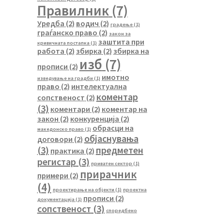
Правилник
(7)
Уредба
(2)
водич
(2)
градење
(1)
граѓанско право
(2)
закон за
заштита при
кривичната постапка
(1)
работа
(2)
збирка
(2)
збирка на
изб
(7)
прописи
(2)
имотно
изведување на градби
(1)
право
(2)
интелектуална
коментар
сопственост
(2)
(3)
коментари
(2)
коментар на
закон
(2)
конкуренција
(2)
обрасци на
македонско право
(1)
објаснувања
договори
(2)
(3)
предметен
практика
(2)
регистар
(3)
приватен сектор
(1)
прирачник
примери
(2)
(4)
проектирање на објекти
(1)
проектна
прописи
(2)
документација
(1)
сопственост
(3)
споредбено