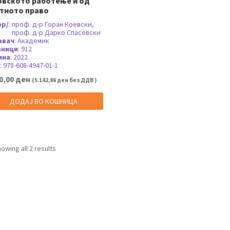
овското работење и од
тното право
ор/
:
проф. д-р Горан Коевски,
проф. д-р Дарко Спасевски
авач
:
Академик
аници
:
912
ина
:
2022
:
978-608-4947-01-1
0,00
ден
(
5.142,86
ден
без ДДВ )
ДОДАЈ ВО КОШНИЦА
owing all 2 results