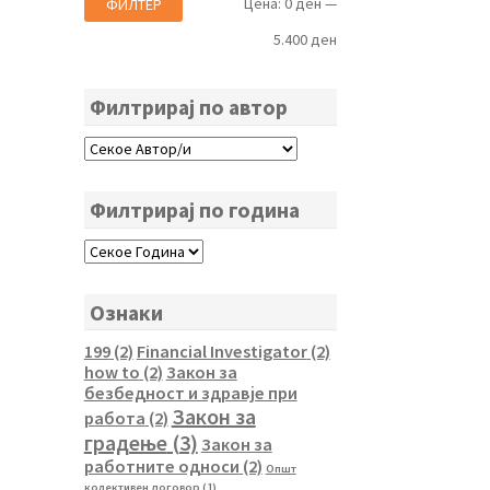
Мин.
Макс.
Цена:
0 ден
—
ФИЛТЕР
цена
цена
5.400 ден
Филтрирај по автор
Филтрирај по година
Ознаки
199
(2)
Financial Investigator
(2)
how to
(2)
Закон за
безбедност и здравје при
Закон за
работа
(2)
градење
(3)
Закон за
работните односи
(2)
Општ
колективен договор
(1)