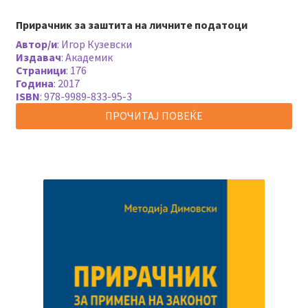
Прирачник за заштита на личните податоци
Автор/и
:
Игор Кузевски
Издавач
:
Академик
Страници
:
176
Година
:
2017
ISBN
:
978-9989-833-95-3
ПРОЧИТАЈ ПОВЕЌЕ