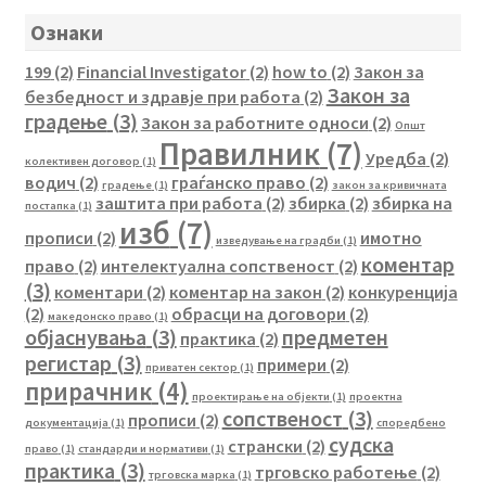
Ознаки
199
(2)
Financial Investigator
(2)
how to
(2)
Закон за
Закон за
безбедност и здравје при работа
(2)
градење
(3)
Закон за работните односи
(2)
Општ
Правилник
(7)
Уредба
(2)
колективен договор
(1)
водич
(2)
граѓанско право
(2)
градење
(1)
закон за кривичната
заштита при работа
(2)
збирка
(2)
збирка на
постапка
(1)
изб
(7)
прописи
(2)
имотно
изведување на градби
(1)
коментар
право
(2)
интелектуална сопственост
(2)
(3)
коментари
(2)
коментар на закон
(2)
конкуренција
(2)
обрасци на договори
(2)
македонско право
(1)
објаснувања
(3)
предметен
практика
(2)
регистар
(3)
примери
(2)
приватен сектор
(1)
прирачник
(4)
проектирање на објекти
(1)
проектна
сопственост
(3)
прописи
(2)
документација
(1)
споредбено
судска
странски
(2)
право
(1)
стандарди и нормативи
(1)
практика
(3)
трговско работење
(2)
трговска марка
(1)