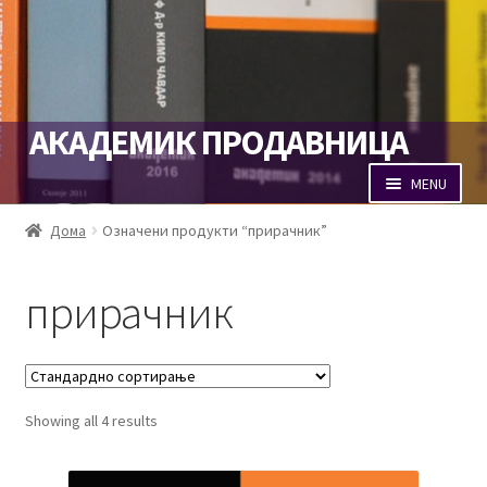
Skip
Skip
АКАДЕМИК ПРОДАВНИЦА
to
to
navigation
content
MENU
Продавница
Дома
Означени продукти “прирачник”
Кошничка
прирачник
Наплата
Портал Академик
Showing all 4 results