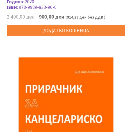
Година
:
2020
ISBN
:
978-9989-833-96-0
Original
Current
2.400,00
ден
960,00
ден
(
914,29
ден
без ДДВ )
price
price
was:
is:
ДОДАЈ ВО КОШНИЦА
2.400,00 ден.
960,00 ден.