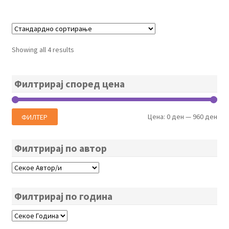
Showing all 4 results
Филтрирај според цена
Мин
Мак
Цена:
0 ден
—
960 ден
ФИЛТЕР
цен
цен
Филтрирај по автор
Филтрирај по година