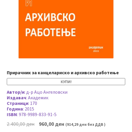
Прирачник за канцелариско и архивско работење
КУПИ!
Автор/и
:
д-р Ацо Ангеловски
Издавач
:
Академик
Страници
:
170
Година
:
2015
ISBN
:
978-9989-833-91-5
Original
Current
2.400,00
ден
960,00
ден
(
914,29
ден
без ДДВ )
price
price