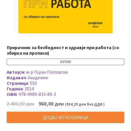
Прирачник за безбедност и здравје при работа (со
збирка на прописи)
КУПИ!
Автор/и
:
м-р Горан Поповски
Издавач
:
Академик
Страници
:
550
Година
:
2014
ISBN
:
978-9989-833-89-2
Original
Current
2.400,00
ден
960,00
ден
(
914,29
ден
без ДДВ )
price
price
was:
is:
ДОДАЈ ВО КОШНИЦА
2.400,00 ден.
960,00 ден.