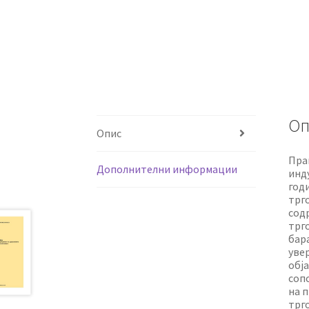
Оп
Опис
Пра
Дополнителни информации
инду
годи
трго
сод
трг
бар
уве
обј
соп
на 
трг