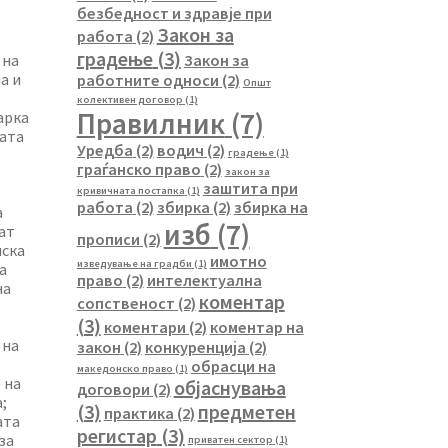
безбедност и здравје при
Закон за
работа
(2)
градење
(3)
Закон за
 на
а и
работните односи
(2)
Општ
колективен договор
(1)
Правилник
(7)
арка
ната
Уредба
(2)
водич
(2)
градење
(1)
граѓанско право
(2)
закон за
заштита при
кривичната постапка
(1)
работа
(2)
збирка
(2)
збирка на
а
изб
(7)
ат
прописи
(2)
иска
имотно
изведување на градби
(1)
а
право
(2)
интелектуална
на
коментар
сопственост
(2)
(3)
коментари
(2)
коментар на
 на
закон
(2)
конкуренција
(2)
обрасци на
македонско право
(1)
 на
објаснувања
договори
(2)
;
(3)
предметен
практика
(2)
aта
регистар
(3)
за
приватен сектор
(1)