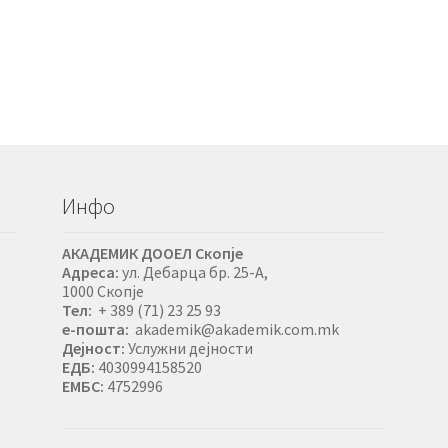
Инфо
АКАДЕМИК ДООЕЛ Скопје
Адреса:
ул. Дебарца бр. 25-А,
1000 Скопје
Тел:
+ 389 (71) 23 25 93
е-пошта:
akademik@akademik.com.mk
Дејност:
Услужни дејности
ЕДБ:
4030994158520
ЕМБС:
4752996