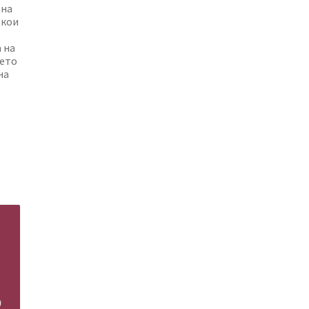
 на
 кои
 на
њето
на