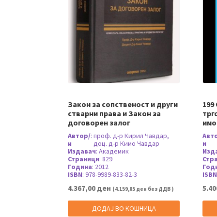
Закон за сопственост и други
199
стварни права и Закон за
трг
договорен залог
имо
Автор/
:
проф. д-р Кирил Чавдар,
Авт
и
доц. д-р Кимо Чавдар
и
Издавач
:
Академик
Изд
Страници
:
829
Стр
Година
:
2012
Год
ISBN
:
978-9989-833-82-3
ISBN
4.367,00
ден
5.40
(
4.159,05
ден
без ДДВ )
ДОДАЈ ВО КОШНИЦА