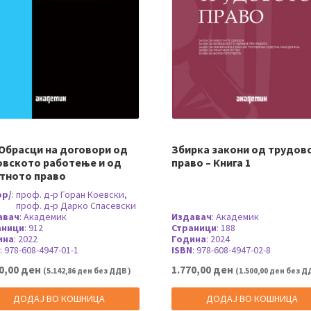
 Обрасци на договори од
Збирка закони од трудов
овското работење и од
право – Книга 1
тното право
ор/
:
проф. д-р Горан Коевски,
проф. д-р Дарко Спасевски
авач
:
Академик
Издавач
:
Академик
аници
:
912
Страници
:
188
ина
:
2022
Година
:
2024
:
978-608-4947-01-1
ISBN
:
978-608-4947-02-8
0,00
ден
1.770,00
ден
(
5.142,86
ден
без ДДВ )
(
1.500,00
ден
без ДД
ДОДАЈ ВО КОШНИЦА
ДОДАЈ ВО КОШНИЦА