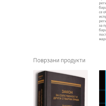
рег
бар
се 
исп
рег
за 
бар
пос
мар
Поврзани продукти