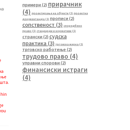
прирачник
примери
(2)
на
(4)
проектирање на објекти
(1)
проектна
прописи
(2)
документација
(1)
сопственост
(3)
споредбено
право
(1)
стандарди и нормативи
(1)
судска
странски
(2)
практика
(3)
трговска марка
(1)
трговско работење
(2)
трудово право
(4)
е
управни спорови
(2)
финансиски истраги
на
(4)
ање
шта.
thin
ge
you