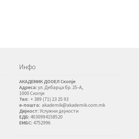
Инфо
АКАДЕМИК ДООЕЛ Скопје
Адреса:
ул. Дебарца бр. 25-А,
1000 Скопје
Тел:
+ 389 (71) 23 25 93
е-пошта:
akademik@akademik.com.mk
Дејност:
Услужни дејности
ЕДБ:
4030994158520
ЕМБС:
4752996