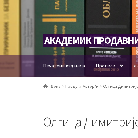
Skip
Skip
АКАДЕМИК ПРОДАВН
to
to
navigation
content
Печатени изданија
Прописи
е
Дома
Продукт Автор/и
Олгица Димитриј
Олгица Димитриј