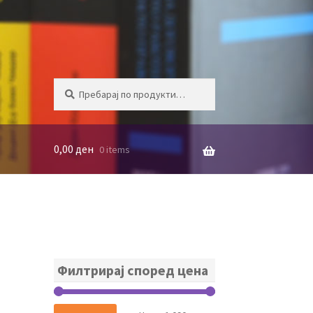
Барај
БАРАЈ
за:
0,00
ден
0 items
Филтрирај според цена