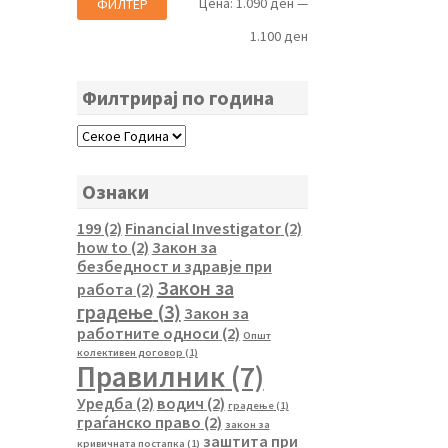
Мин.
Макс.
Цена:
1.090 ден
—
ФИЛТЕР
цена
цена
1.100 ден
Филтрирај по година
Ознаки
199
(2)
Financial Investigator
(2)
how to
(2)
Закон за
безбедност и здравје при
Закон за
работа
(2)
градење
(3)
Закон за
работните односи
(2)
Општ
колективен договор
(1)
Правилник
(7)
Уредба
(2)
водич
(2)
градење
(1)
граѓанско право
(2)
закон за
заштита при
кривичната постапка
(1)