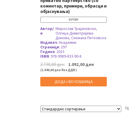
приватно партнерство (со
коментар, примери, обрасци и
објаснувања)
КУПИ!
Автор/
:
Мирослав Трајановски,
и
Олгица Димитријева-
Динова, Снежана Петковска
Издавач
:
Академик
Страници
:
297
Година
:
2015
ISBN
:
978-9989-833-90-8
Original
Current
2.730,00
ден
1.092,00
ден
price
price
(
1.040,00
ден
без ДДВ )
was:
is:
2.730,00 ден.
1.092,00 ден.
ДОДАЈ ВО КОШНИЦА
П