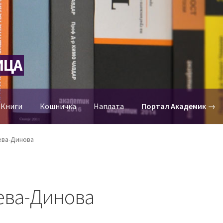
ИЦА
-Книги
Кошничка
Наплата
Портал Академик
→
ева-Динова
ева-Динова