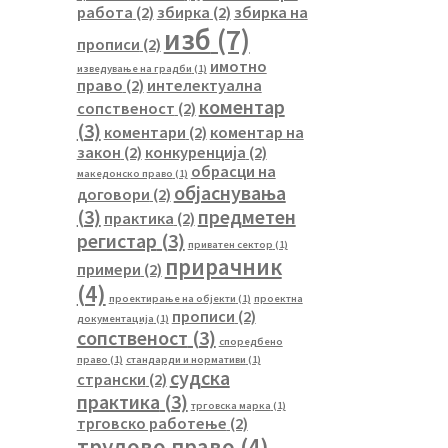
работа
(2)
збирка
(2)
збирка на
изб
(7)
прописи
(2)
имотно
изведување на градби
(1)
право
(2)
интелектуална
коментар
сопственост
(2)
(3)
коментари
(2)
коментар на
закон
(2)
конкуренција
(2)
обрасци на
македонско право
(1)
објаснувања
договори
(2)
(3)
предметен
практика
(2)
регистар
(3)
приватен сектор
(1)
прирачник
примери
(2)
(4)
проектирање на објекти
(1)
проектна
прописи
(2)
документација
(1)
сопственост
(3)
споредбено
право
(1)
стандарди и нормативи
(1)
судска
странски
(2)
практика
(3)
трговска марка
(1)
трговско работење
(2)
трудово право
(4)