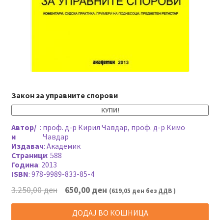
Закон за управните спорови
КУПИ!
Автор/
:
проф. д-р Кирил Чавдар, проф. д-р Кимо
и
Чавдар
Издавач
:
Академик
Страници
:
588
Година
:
2013
ISBN
:
978-9989-833-85-4
Original
Current
3.250,00
ден
650,00
ден
(
619,05
ден
без ДДВ )
price
price
was:
is:
ДОДАЈ ВО КОШНИЦА