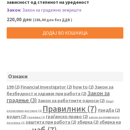
зависност од степенот на уреденост
Закон
:
Закон за градежно земјиште
220,00
ден
(
186,44
ден
без ДДВ )
ДОДАЈ ВО КОШНИЦА
Ознаки
199
(2)
Financial Investigator
(2)
how to
(2)
Закон за
Закон за
безбедност и здравје при работа
(2)
градење
(3)
Закон за работните односи
(2)
Општ
Правилник
(7)
Уредба
(2)
колективен договор
(1)
водич
(2)
граѓанско право
(2)
градење
(1)
закон за кривичната
заштита при работа
(2)
збирка
(2)
збирка на
постапка
(1)
изб
(7)