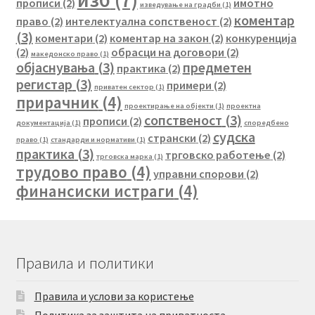
прописи
(2)
имотно
изведување на градби
(1)
коментар
право
(2)
интелектуална сопственост
(2)
(3)
коментари
(2)
коментар на закон
(2)
конкуренција
(2)
обрасци на договори
(2)
македонско право
(1)
објаснувања
(3)
предметен
практика
(2)
регистар
(3)
примери
(2)
приватен сектор
(1)
прирачник
(4)
проектирање на објекти
(1)
проектна
сопственост
(3)
прописи
(2)
документација
(1)
споредбено
судска
странски
(2)
право
(1)
стандарди и нормативи
(1)
практика
(3)
трговско работење
(2)
трговска марка
(1)
трудово право
(4)
управни спорови
(2)
финансиски истраги
(4)
Правила и политики
Правила и услови за користење
Политика за заштита на приватноста