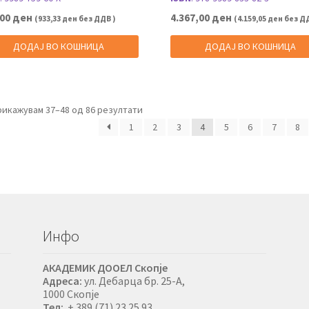
,00
ден
4.367,00
ден
(
933,33
ден
без ДДВ )
(
4.159,05
ден
без ДД
ДОДАЈ ВО КОШНИЦА
ДОДАЈ ВО КОШНИЦА
рикажувам 37–48 од 86 резултати
1
2
3
4
5
6
7
8
Инфо
АКАДЕМИК ДООЕЛ Скопје
Адреса:
ул. Дебарца бр. 25-А,
1000 Скопје
Тел:
+ 389 (71) 23 25 93