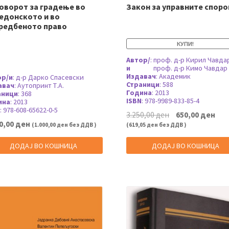
оворот за градење во
Закон за управните споро
едонското и во
редбеното право
КУПИ!
Автор/
:
проф. д-р Кирил Чавда
и
проф. д-р Кимо Чавдар
Издавач
:
Академик
ор/и
:
д-р Дарко Спасевски
Страници
:
588
авач
:
Аутопринт Т.А.
Година
:
2013
аници
:
368
ISBN
:
978-9989-833-85-4
ина
:
2013
:
978-608-65622-0-5
Original
Cur
3.250,00
ден
650,00
ден
price
pri
0,00
ден
(
1.000,00
ден
без ДДВ )
(
619,05
ден
без ДДВ )
was:
is:
3.250,00 ден.
650
ДОДАЈ ВО КОШНИЦА
ДОДАЈ ВО КОШНИЦА