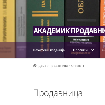
Skip
Skip
АКАДЕМИК ПРОДАВН
to
to
navigation
content
Печатени изданија
Прописи
е
Дома
Продавница
Страна 4
Продавница