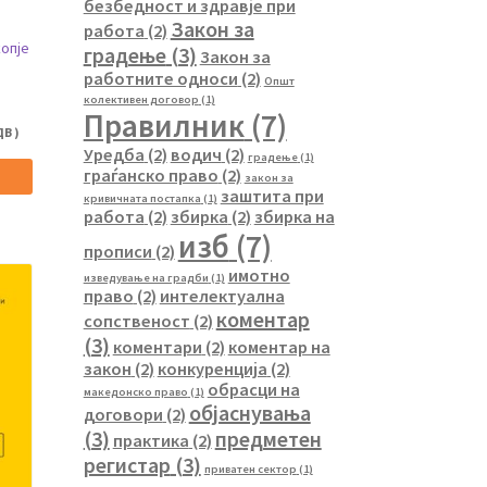
безбедност и здравје при
Закон за
работа
(2)
опје
градење
(3)
Закон за
работните односи
(2)
Општ
колективен договор
(1)
Правилник
(7)
В )
Уредба
(2)
водич
(2)
градење
(1)
граѓанско право
(2)
закон за
заштита при
кривичната постапка
(1)
работа
(2)
збирка
(2)
збирка на
изб
(7)
прописи
(2)
имотно
изведување на градби
(1)
право
(2)
интелектуална
коментар
сопственост
(2)
(3)
коментари
(2)
коментар на
закон
(2)
конкуренција
(2)
обрасци на
македонско право
(1)
објаснувања
договори
(2)
(3)
предметен
практика
(2)
регистар
(3)
приватен сектор
(1)