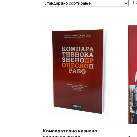
П
Компаративно казнено
процесно право