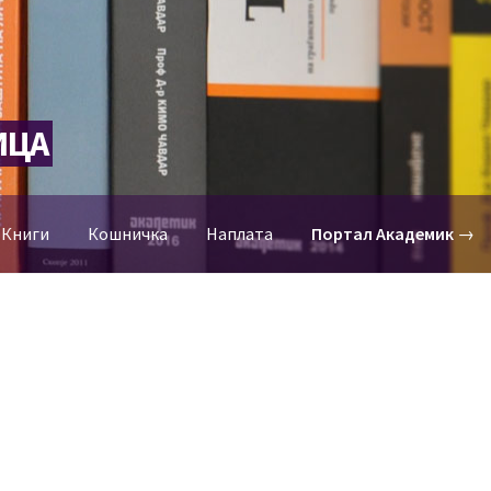
ИЦА
-Книги
Кошничка
Наплата
Портал Академик
→