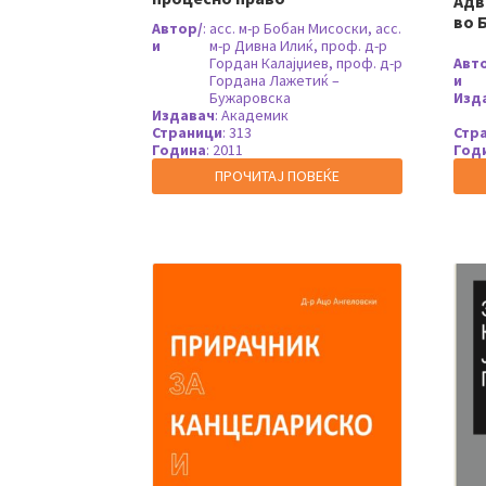
Адв
во 
Автор/
:
асс. м-р Бобан Мисоски, асс.
и
м-р Дивна Илиќ, проф. д-р
Гордан Калајџиев, проф. д-р
Авт
Гордана Лажетиќ –
и
Бужаровска
Изд
Издавач
:
Академик
Страници
:
313
Стр
Година
:
2011
Год
ПРОЧИТАЈ ПОВЕЌЕ