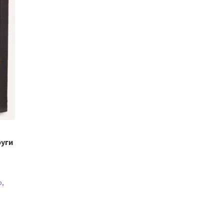
руги
р,