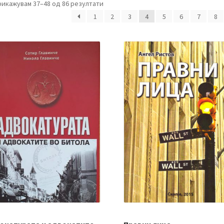
рикажувам 37–48 од 86 резултати
1
2
3
4
5
6
7
8