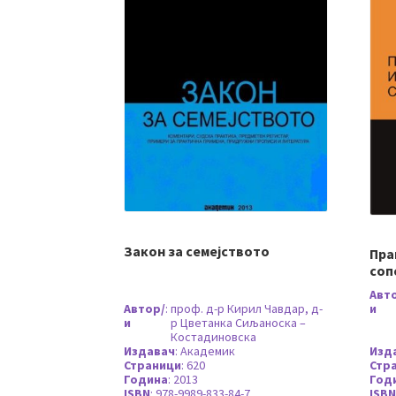
Закон за семејството
Пра
соп
Авт
Автор/
:
проф. д-р Кирил Чавдар, д-
и
и
р Цветанка Сиљаноска –
Костадиновска
Издавач
:
Академик
Изд
Страници
:
620
Стр
Година
:
2013
Год
ISBN
:
978-9989-833-84-7
ISBN