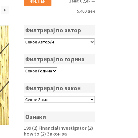
Мин.
Макс.
Цена:
0 ден
—
ФИЛТЕР
цена
цена
5.400 ден
Филтрирај по автор
Филтрирај по година
Филтрирај по закон
Ознаки
199
(2)
Financial Investigator
(2)
how to
(2)
Закон за