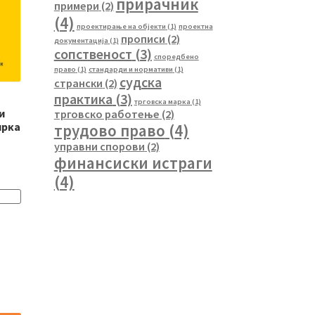
прирачник
примери
(2)
(4)
проектирање на објекти
(1)
проектна
прописи
(2)
документација
(1)
сопственост
(3)
споредбено
право
(1)
стандарди и нормативи
(1)
судска
странски
(2)
практика
(3)
трговска марка
(1)
и
трговско работење
(2)
ирка
трудово право
(4)
управни спорови
(2)
финансиски истраги
(4)
rent
ce