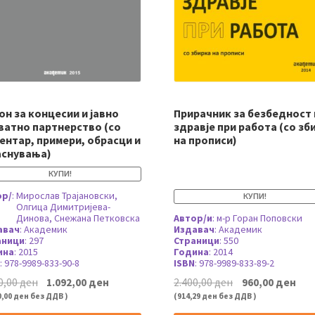
он за концесии и јавно
Прирачник за безбедност 
ватно партнерство (со
здравје при работа (со зб
ентар, примери, обрасци и
на прописи)
аснувања)
КУПИ!
ор/
:
Мирослав Трајановски,
КУПИ!
Олгица Димитријева-
Динова, Снежана Петковска
Автор/и
:
м-р Горан Поповски
авач
:
Академик
Издавач
:
Академик
аници
:
297
Страници
:
550
ина
:
2015
Година
:
2014
:
978-9989-833-90-8
ISBN
:
978-9989-833-89-2
Original
Current
Original
Cur
0,00
ден
1.092,00
ден
2.400,00
ден
960,00
ден
price
price
price
pri
0,00
ден
без ДДВ )
(
914,29
ден
без ДДВ )
was:
is:
was:
is: