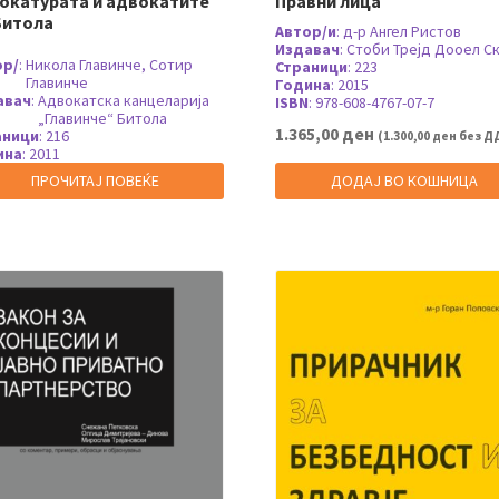
окатурата и адвокатите
Правни лица
Битола
Автор/и
:
д-р Ангел Ристов
Издавач
:
Стоби Трејд Дооел Ск
ор/
:
Никола Главинче, Сотир
Страници
:
223
Главинче
Година
:
2015
авач
:
Адвокатска канцеларија
ISBN
:
978-608-4767-07-7
„Главинче“ Битола
1.365,00
ден
аници
:
216
(
1.300,00
ден
без ДД
ина
:
2011
ПРОЧИТАЈ ПОВЕЌЕ
ДОДАЈ ВО КОШНИЦА