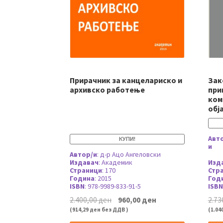
Прирачник за канцелариско и
Зак
архивско работење
при
ком
обј
Авт
КУПИ!
и
Автор/и
:
д-р Ацо Ангеловски
Издавач
:
Академик
Изд
Страници
:
170
Стр
Година
:
2015
Год
ISBN
:
978-9989-833-91-5
ISBN
Original
Current
2.400,00
ден
960,00
ден
2.73
price
price
(
914,29
ден
без ДДВ )
(
1.04
was:
is: