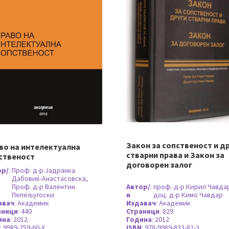
Закон за сопственост и д
во на интелектуална
стварни права и Закон за
ственост
договорен залог
ор/
:
Проф. д-р Јадранка
Дабовиќ-Анастасовска,
Проф. д-р Валентин
Автор/
:
проф. д-р Кирил Чавда
Пепељугоски
и
доц. д-р Кимо Чавдар
авач
:
Академик
Издавач
:
Академик
аници
:
440
Страници
:
829
ина
:
2012
Година
:
2012
:
9989-759-60-X
ISBN
:
978-9989-833-82-3