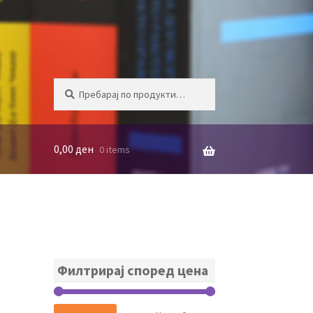
Барај
БАРАЈ
за:
0,00
ден
0 items
Филтрирај според цена