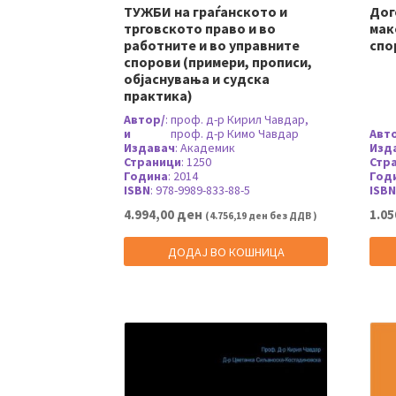
ТУЖБИ на граѓанското и
Дог
трговското право и во
мак
работните и во управните
спо
спорови (примери, прописи,
објаснувања и судска
практика)
Автор/
:
проф. д-р Кирил Чавдар,
и
проф. д-р Кимо Чавдар
Авт
Издавач
:
Академик
Изд
Страници
:
1250
Стр
Година
:
2014
Год
ISBN
:
978-9989-833-88-5
ISBN
4.994,00
ден
1.05
(
4.756,19
ден
без ДДВ )
ДОДАЈ ВО КОШНИЦА